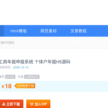
html模板
网页素材
文章教程
年报H5源码
工商年报申报系统 个体户年报H5源码
发布时间：
2025-12-14
编号
分类
M1545
小程序APP
18
¥
VIP免费下载
立即下载
加入VIP