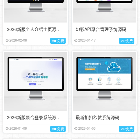
2026新版个人介绍主页源码 带后台
幻影API聚合管理系统源码
2026-02-08
2026-01-17
VIP免费
VIP免费
2026新版聚合登录系统源码 一站式配置全量快捷登录接口
最新扣扣秒赞系统源码
2026-01-09
2026-01-03
VIP免费
VIP免费