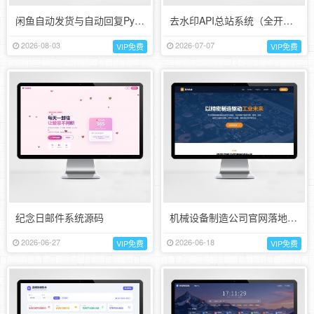
闲鱼自动发货与自动回复Python系统源码（含AI回复）
去水印API总站系统（全开源）所有去水印功能在本地实现
2026-08-03
2026-07-07
VIP免费
VIP免费
纪念日邮件系统源码
机械设备制造公司官网落地页网站模版
2026-06-27
2026-06-18
VIP免费
VIP免费