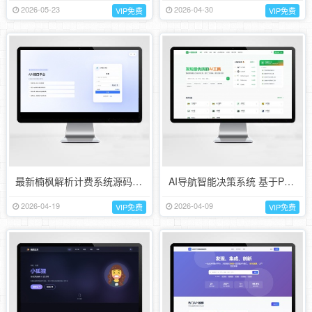
2026-05-23
2026-04-30
VIP免费
VIP免费
最新楠枫解析计费系统源码 Java+Vue 版本
AI导航智能决策系统 基于Python开发
2026-04-19
2026-04-09
VIP免费
VIP免费