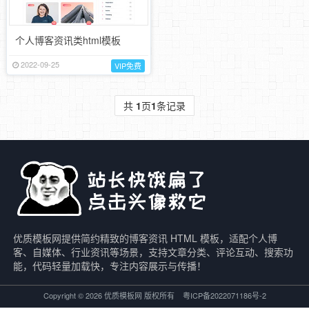
个人博客资讯类html模板
2022-09-25
VIP免费
共
1
页
1
条记录
优质模板网提供简约精致的博客资讯 HTML 模板，适配个人博
客、自媒体、行业资讯等场景，支持文章分类、评论互动、搜索功
能，代码轻量加载快，专注内容展示与传播！
Copyright © 2026 优质模板网 版权所有
粤ICP备2022071186号-2