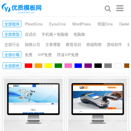
Toggl
naviga
全部程序
PbootCms
EyouCms
WordPress
帝国Cms
Dede
全部类型
自适应
手机端＋电脑端
电脑端
全部行业
网络公司
文章博客
教育培训
商城购物
游戏软件
资
全部价格
免费
VIP免费
终身VIP免费
全部颜色