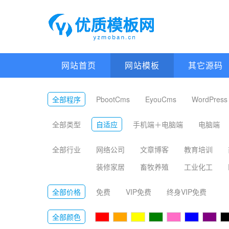
网站首页
网站模板
其它源码
全部程序
PbootCms
EyouCms
WordPress
全部类型
自适应
手机端＋电脑端
电脑端
全部行业
网络公司
文章博客
教育培训
装修家居
畜牧养殖
工业化工
全部价格
免费
VIP免费
终身VIP免费
全部颜色