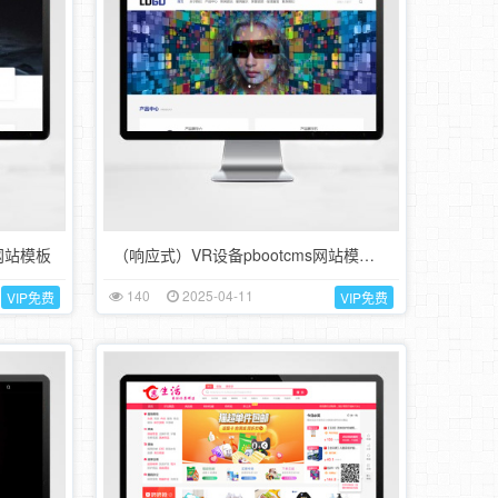
网站模板
（响应式）VR设备pbootcms网站模板下载
140
2025-04-11
VIP免费
VIP免费