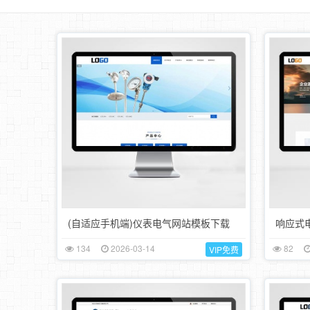
(自适应手机端)仪表电气网站模板下载
响应式
134
2026-03-14
82
VIP免费