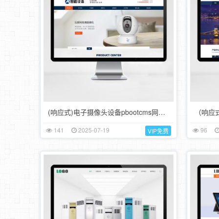
(响应式)电子摄像头设备pbootcms网站模板
141
2025-07-19
96
VIP免费