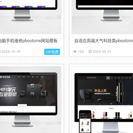
脑手机维修pbootcms网站模板
2024-10-16
160
2024-05-31
VIP免费