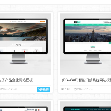
电子产品企业网站模板
(PC+WAP)智能门禁系统网站模
2025-12-26
146
2025-11-05
VIP免费