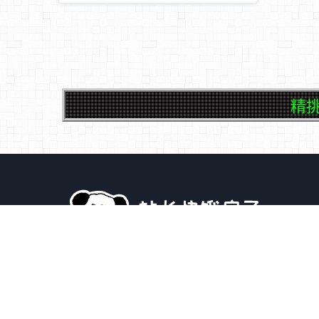
精
优质模板网提供 PbootCms、EyouCms、WordPress 等多
类型网站模板，无后门易部署，适配各类行业场景，快速
造专业级网站！