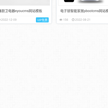
厨卫电器eyoucms网站模板
2022-12-09
156
2022-08-21
VIP免费