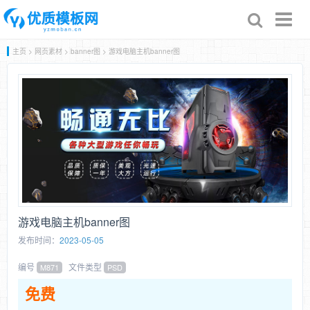
Toggl
naviga
主页
>
网页素材
>
banner图
> 游戏电脑主机banner图
游戏电脑主机banner图
发布时间：
2023-05-05
编号
文件类型
M871
PSD
免费