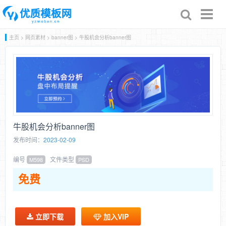
Toggl
naviga
主页
>
网页素材
>
banner图
> 牛股机会分析banner图
牛股机会分析banner图
发布时间：
2023-02-09
编号
文件类型
M598
PSD
免费
立即下载
加入VIP