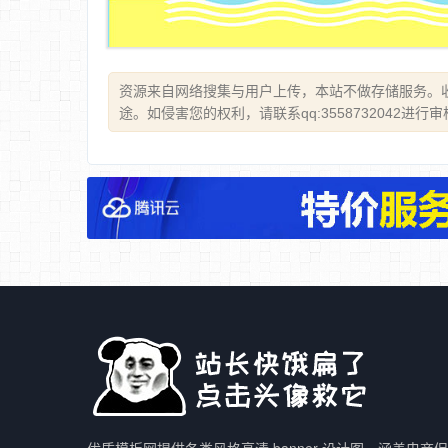
资源来自网络搜集与用户上传，本站不做存储服务。
途。如侵害您的权利，请联系qq:3558732042进行
优质模板网提供各类风格高清 banner 设计图，涵盖电商促