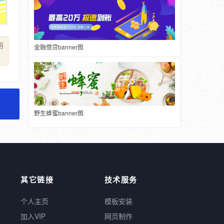
用
金融借贷banner图
野生蜂蜜banner图
其它链接
技术服务
个人主页
模板安装
加入VIP
网页制作