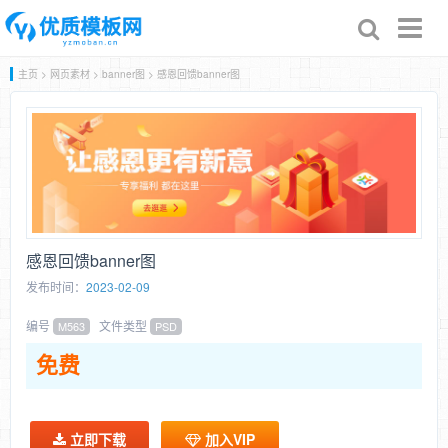
Toggl
naviga
主页
>
网页素材
>
banner图
> 感恩回馈banner图
感恩回馈banner图
发布时间：
2023-02-09
编号
文件类型
M563
PSD
免费
立即下载
加入VIP