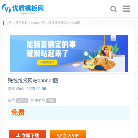
Toggl
naviga
主页
>
网页素材
>
banner图
> 赚钱线报网站banner图
赚钱线报网站banner图
发布时间：
2023-02-09
编号
文件类型
M558
PSD
免费
立即下载
加入VIP