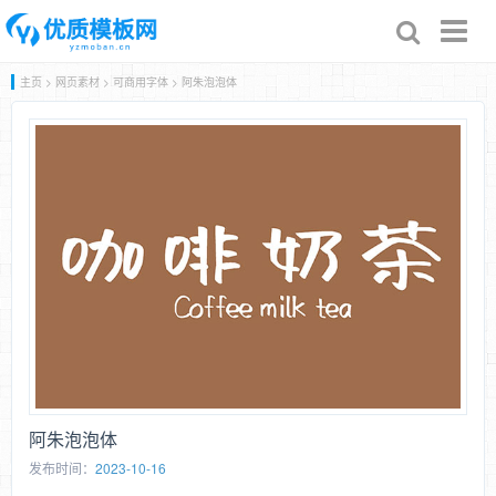
Toggl
naviga
主页
>
网页素材
>
可商用字体
> 阿朱泡泡体
阿朱泡泡体
发布时间：
2023-10-16