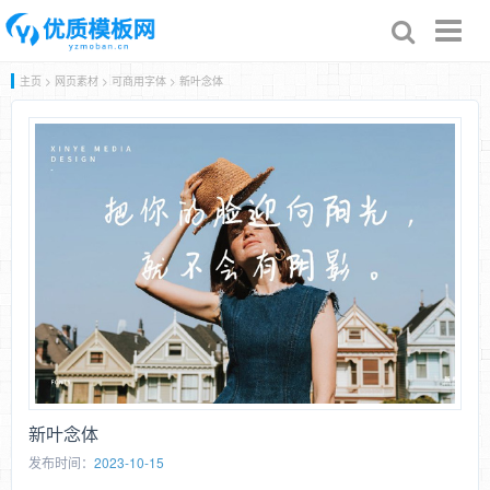
Toggl
naviga
主页
>
网页素材
>
可商用字体
> 新叶念体
新叶念体
发布时间：
2023-10-15