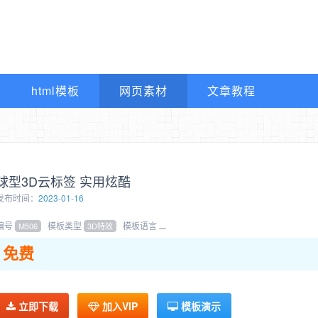
html模板
网页素材
文章教程
球型3D云标签 实用炫酷
发布时间：
2023-01-16
编号
模板类型
模板语言
M506
3D特效
免费
立即下载
加入VIP
模板演示