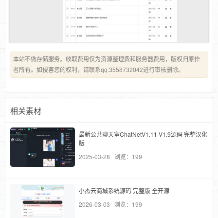
本站不做存储服务。收取费用仅为资源整理费和服务器费用，版权归原作
者所有。如侵害您的权利，请联系qq:3558732042进行审核删除。
相关素材
最新公共聊天室ChatNetV1.11-V1.9源码 完整汉化
版
2025-03-28 浏览：199
小杰云商城系统源码 完整版 全开源
2026-03-03 浏览：199