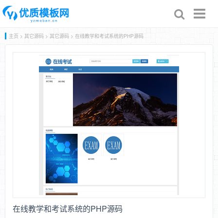
Toggl
naviga
主页
>
其它源码
>
其它源码
> 在线教学和考试系统的PHP源码
在线教学和考试系统的PHP源码