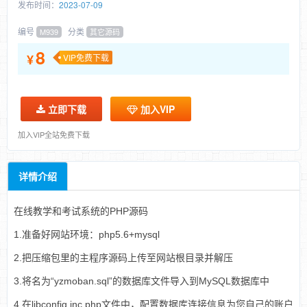
发布时间：
2023-07-09
编号
分类
M939
其它源码
8
¥
VIP免费下载
立即下载
加入VIP
加入VIP全站免费下载
详情介绍
在线教学和考试系统的PHP源码
1.准备好网站环境：php5.6+mysql
2.把压缩包里的主程序源码上传至网站根目录并解压
3.将名为“yzmoban.sql”的数据库文件导入到MySQL数据库中
4.在libconfig.inc.php文件中，配置数据库连接信息为您自己的账户