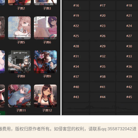
用，版权归原作者所有。如侵害您的权利，请联系qq:3558732042进