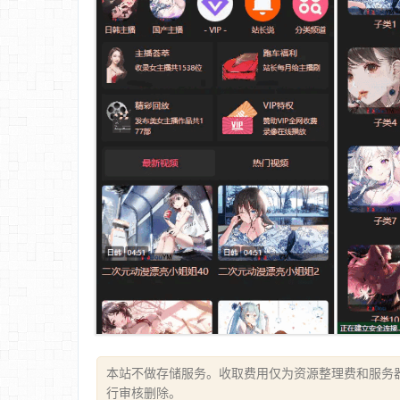
本站不做存储服务。收取费用仅为资源整理费和服务器费
行审核删除。