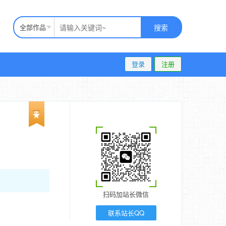
全部作品
搜索
登录
注册
扫码加站长微信
联系站长QQ