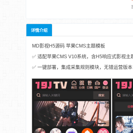
详情介绍
MD影视H5源码 苹果CMS主题模板
✅ 适配苹果CMS V10系统，含H5响应式影视主
✅ 一键部署，集成采集规则模块，无错运营版本