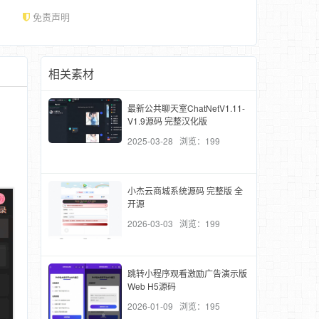
免责声明
相关素材
最新公共聊天室ChatNetV1.11-
V1.9源码 完整汉化版
2025-03-28 浏览：199
小杰云商城系统源码 完整版 全
开源
2026-03-03 浏览：199
跳转小程序观看激励广告演示版
Web H5源码
2026-01-09 浏览：195