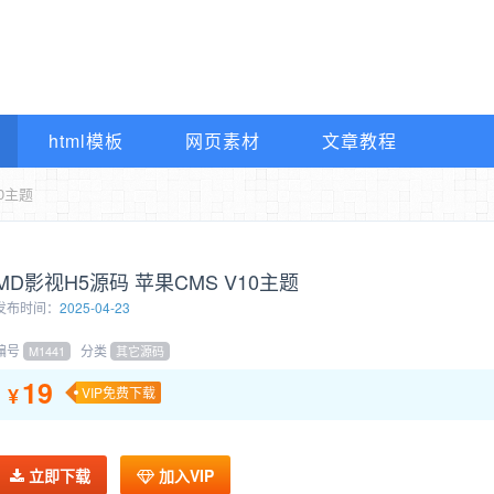
html模板
网页素材
文章教程
10主题
MD影视H5源码 苹果CMS V10主题
发布时间：
2025-04-23
编号
分类
M1441
其它源码
19
¥
VIP免费下载
立即下载
加入VIP