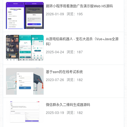
跳转小程序观看激励广告演示版Web H5源码
2026-01-09 浏览：195
AI游戏绘画机器人 - 宝石大逃杀（Vue+Java全源
码）
2025-04-24 浏览：187
基于ssm的在线考试系统
2023-07-26 浏览：182
微信群永久二维码生成器源码
2025-03-19 浏览：182