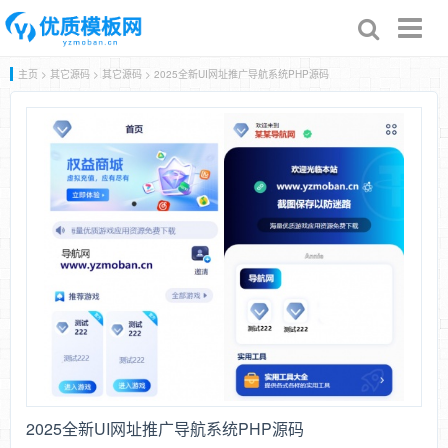
Toggl
naviga
主页
>
其它源码
>
其它源码
> 2025全新UI网址推广导航系统PHP源码
2025全新UI网址推广导航系统PHP源码