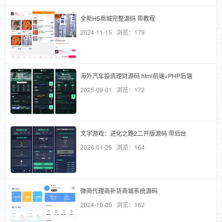
全新H5商城完整源码 带教程
2024-11-15 浏览：179
海外汽车投资理财源码 html前端+PHP后端
2025-09-01 浏览：172
文字游戏：进化之路2二开版源码 带后台
2026-01-26 浏览：164
微商代理商补货商城系统源码
2024-10-05 浏览：162