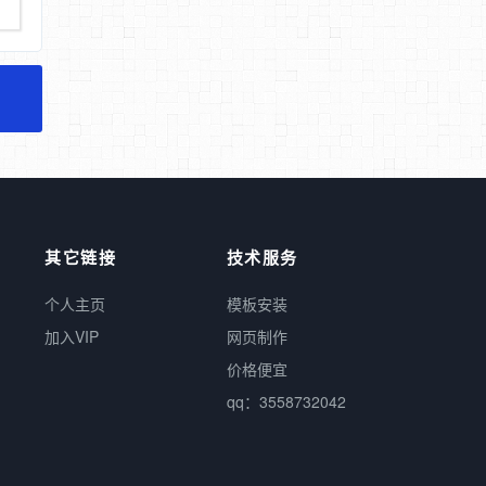
其它链接
技术服务
个人主页
模板安装
加入VIP
网页制作
价格便宜
qq：3558732042