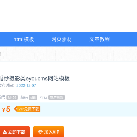
html模板
网页素材
文章教程
板
婚纱摄影类eyoucms网站模板
发布时间：
2022-12-07
编号
编码
行业
M459
utf8
旅游摄影
5
¥
VIP免费下载
立即下载
加入VIP